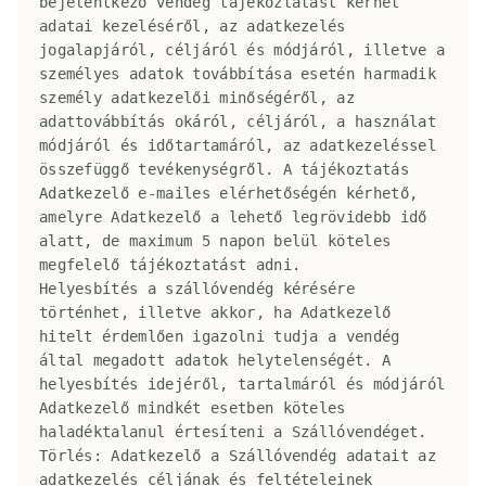
bejelentkező vendég tájékoztatást kérhet 
adatai kezeléséről, az adatkezelés 
jogalapjáról, céljáról és módjáról, illetve a 
személyes adatok továbbítása esetén harmadik 
személy adatkezelői minőségéről, az 
adattovábbítás okáról, céljáról, a használat 
módjáról és időtartamáról, az adatkezeléssel 
összefüggő tevékenységről. A tájékoztatás 
Adatkezelő e-mailes elérhetőségén kérhető, 
amelyre Adatkezelő a lehető legrövidebb idő 
alatt, de maximum 5 napon belül köteles 
megfelelő tájékoztatást adni.

Helyesbítés a szállóvendég kérésére 
történhet, illetve akkor, ha Adatkezelő 
hitelt érdemlően igazolni tudja a vendég 
által megadott adatok helytelenségét. A 
helyesbítés idejéről, tartalmáról és módjáról 
Adatkezelő mindkét esetben köteles 
haladéktalanul értesíteni a Szállóvendéget.

Törlés: Adatkezelő a Szállóvendég adatait az 
adatkezelés céljának és feltételeinek 