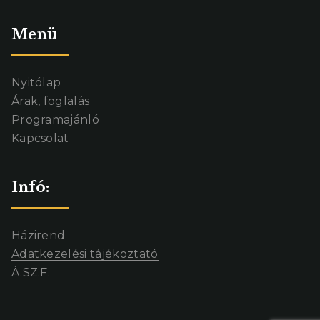
Menü
Nyitólap
Árak, foglalás
Programajánló
Kapcsolat
Infó:
Házirend
Adatkezelési tájékoztató
Á.SZ.F.