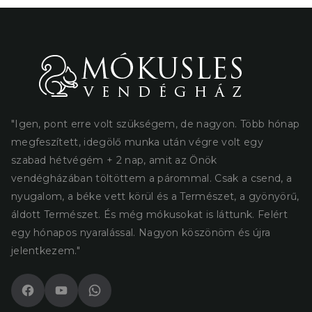
"Igen, pont erre volt szükségem, de nagyon. Több hónap
megfeszített, idegölő munka után végre volt egy
szabad hétvégém + 2 nap, amit az Önök
vendégházában töltöttem a párommal. Csak a csend, a
nyugalom, a béke vett körül és a Természet, a gyönyörű,
áldott Természet. És még mókusokat is láttunk. Felért
egy hónapos nyaralással. Nagyon köszönöm és újra
jelentkezem."
Facebook
YouTube
WhatsApp