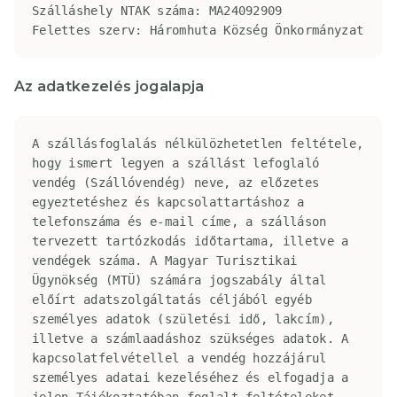
Szálláshely NTAK száma: MA24092909

Felettes szerv: Háromhuta Község Önkormányzat
Az adatkezelés jogalapja
A szállásfoglalás nélkülözhetetlen feltétele, 
hogy ismert legyen a szállást lefoglaló 
vendég (Szállóvendég) neve, az előzetes 
egyeztetéshez és kapcsolattartáshoz a 
telefonszáma és e-mail címe, a szálláson 
tervezett tartózkodás időtartama, illetve a 
vendégek száma. A Magyar Turisztikai 
Ügynökség (MTÜ) számára jogszabály által 
előírt adatszolgáltatás céljából egyéb 
személyes adatok (születési idő, lakcím), 
illetve a számlaadáshoz szükséges adatok. A 
kapcsolatfelvétellel a vendég hozzájárul 
személyes adatai kezeléséhez és elfogadja a 
jelen Tájékoztatóban foglalt feltételeket, 