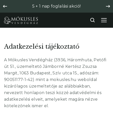
5 + 1 nap foglalási akció!
Adatkezelési tájékoztató
A Mókusles Vendégház (3936, Háromhuta, Petőfi
út 51., üzemeltető Jámborné Kertész Zsuzsa
Margit, 1063 Budapest, Szív utca 15., adószám:
90051177-1-42) mint a mokusles.hu weboldal
kizárólagos üzemeltetője az alábbiakban,
nevezett honlapon teszi közzé adatvédelmi és
adatkezelési elveit, amelyeket magára nézve
kötelezőnek ismer el.