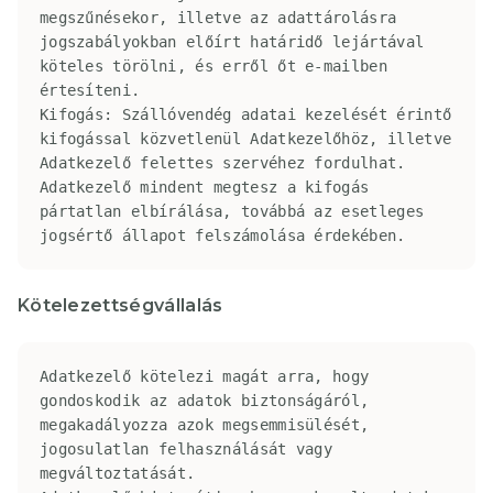
megszűnésekor, illetve az adattárolásra 
jogszabályokban előírt határidő lejártával 
köteles törölni, és erről őt e-mailben 
értesíteni.

Kifogás: Szállóvendég adatai kezelését érintő 
kifogással közvetlenül Adatkezelőhöz, illetve 
Adatkezelő felettes szervéhez fordulhat. 
Adatkezelő mindent megtesz a kifogás 
pártatlan elbírálása, továbbá az esetleges 
jogsértő állapot felszámolása érdekében.
Kötelezettségvállalás
Adatkezelő kötelezi magát arra, hogy 
gondoskodik az adatok biztonságáról, 
megakadályozza azok megsemmisülését, 
jogosulatlan felhasználását vagy 
megváltoztatását.
