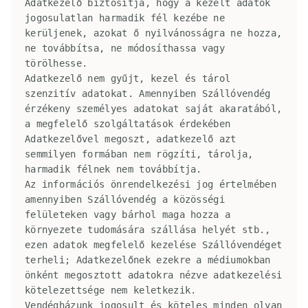
Adatkezelő biztosítja, hogy a kezelt adatok 
jogosulatlan harmadik fél kezébe ne 
kerüljenek, azokat ő nyilvánosságra ne hozza, 
ne továbbítsa, ne módosíthassa vagy 
törölhesse.

Adatkezelő nem gyűjt, kezel és tárol 
szenzitív adatokat. Amennyiben Szállóvendég 
érzékeny személyes adatokat saját akaratából, 
a megfelelő szolgáltatások érdekében 
Adatkezelővel megoszt, adatkezelő azt 
semmilyen formában nem rögzíti, tárolja, 
harmadik félnek nem továbbítja.

Az információs önrendelkezési jog értelmében 
amennyiben Szállóvendég a közösségi 
felületeken vagy bárhol maga hozza a 
környezete tudomására szállása helyét stb., 
ezen adatok megfelelő kezelése Szállóvendéget 
terheli; Adatkezelőnek ezekre a médiumokban 
önként megosztott adatokra nézve adatkezelési 
kötelezettsége nem keletkezik.

Vendégházunk jogosult és köteles minden olyan 