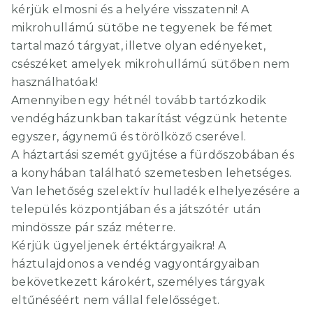
kérjük elmosni és a helyére visszatenni! A
mikrohullámú sütőbe ne tegyenek be fémet
tartalmazó tárgyat, illetve olyan edényeket,
csészéket amelyek mikrohullámú sütőben nem
használhatóak!
Amennyiben egy hétnél tovább tartózkodik
vendégházunkban takarítást végzünk hetente
egyszer, ágynemű és törölköző cserével.
A háztartási szemét gyűjtése a fürdőszobában és
a konyhában található szemetesben lehetséges.
Van lehetőség szelektív hulladék elhelyezésére a
település központjában és a játszótér után
mindössze pár száz méterre.
Kérjük ügyeljenek értéktárgyaikra! A
háztulajdonos a vendég vagyontárgyaiban
bekövetkezett károkért, személyes tárgyak
eltűnéséért nem vállal felelősséget.