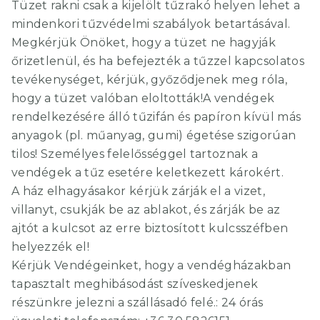
Tüzet rakni csak a kijelölt tűzrakó helyen lehet a
mindenkori tűzvédelmi szabályok betartásával.
Megkérjük Önöket, hogy a tüzet ne hagyják
őrizetlenül, és ha befejezték a tűzzel kapcsolatos
tevékenységet, kérjük, győződjenek meg róla,
hogy a tüzet valóban eloltották!A vendégek
rendelkezésére álló tűzifán és papíron kívül más
anyagok (pl. műanyag, gumi) égetése szigorúan
tilos! Személyes felelősséggel tartoznak a
vendégek a tűz esetére keletkezett károkért.
A ház elhagyásakor kérjük zárják el a vizet,
villanyt, csukják be az ablakot, és zárják be az
ajtót a kulcsot az erre biztosított kulcsszéfben
helyezzék el!
Kérjük Vendégeinket, hogy a vendégházakban
tapasztalt meghibásodást szíveskedjenek
részünkre jelezni a szállásadó felé.: 24 órás