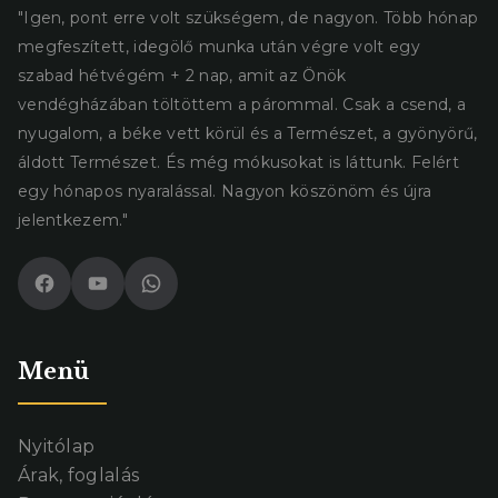
"Igen, pont erre volt szükségem, de nagyon. Több hónap
megfeszített, idegölő munka után végre volt egy
szabad hétvégém + 2 nap, amit az Önök
vendégházában töltöttem a párommal. Csak a csend, a
nyugalom, a béke vett körül és a Természet, a gyönyörű,
áldott Természet. És még mókusokat is láttunk. Felért
egy hónapos nyaralással. Nagyon köszönöm és újra
jelentkezem."
Facebook
YouTube
WhatsApp
Menü
Nyitólap
Árak, foglalás