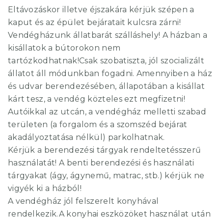
Eltávozáskor illetve éjszakára kérjük szépen a
kaput és az épület bejáratait kulcsra zárni!
Vendégházunk állatbarát szálláshely! A házban a
kisállatok a bútorokon nem
tartózkodhatnak!Csak szobatiszta, jól szocializált
állatot áll módunkban fogadni. Amennyiben a ház
és udvar berendezésében, állapotában a kisállat
kárt tesz, a vendég közteles ezt megfizetni!
Autóikkal az utcán, a vendégház melletti szabad
területen (a forgalom és a szomszéd bejárat
akadályoztatása nélkül) parkolhatnak.
Kérjük a berendezési tárgyak rendeltetésszerű
használatát! A benti berendezési és használati
tárgyakat (ágy, ágynemű, matrac, stb.) kérjük ne
vigyék ki a házból!
A vendégház jól felszerelt konyhával
rendelkezik.A konyhai eszközöket használat után