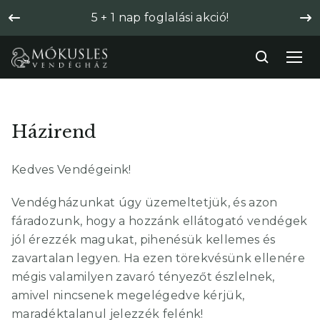
5 + 1 nap foglalási akció!
Házirend
Kedves Vendégeink!
Vendégházunkat úgy üzemeltetjük, és azon
fáradozunk, hogy a hozzánk ellátogató vendégek
jól érezzék magukat, pihenésük kellemes és
zavartalan legyen. Ha ezen törekvésünk ellenére
mégis valamilyen zavaró tényezőt észlelnek,
amivel nincsenek megelégedve kérjük,
maradéktalanul jelezzék felénk!