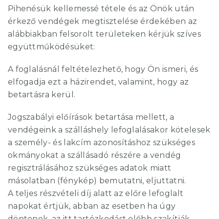
Pihenésük kellemessé tétele és az Önök után
érkező vendégek megtisztelése érdekében az
alábbiakban felsorolt területeken kérjük szíves
együttműködésüket:
A foglalásnál feltételezhető, hogy Ön ismeri, és
elfogadja ezt a házirendet, valamint, hogy az
betartásra kerül.
Jogszabályi előírások betartása mellett, a
vendégeink a szálláshely lefoglalásakor kötelesek
a személy- és lakcím azonosításhoz szükséges
okmányokat a szállásadó részére a vendég
regisztrálásához szükséges adatok miatt
másolatban (fénykép) bemutatni, eljuttatni.
A teljes részvételi díj alatt az előre lefoglalt
napokat értjük, abban az esetben ha úgy
döntenek, az itt tartózkodást előbb szakítják