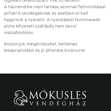
ügyeleti telefonszám: +36 30 5826151
A házirend be nem tartása, azonnali felmondással
járhat! A vendégeknek ez esetben el kell
hagyniuk a nyaralót. A nyaralásból fennmaradó
előre kifizetett szállásdíj nem kerül
visszafizetésre.
Köszönjük megértésüket, kellemes
kikapcsolódást és jó pihenést kívánunk!