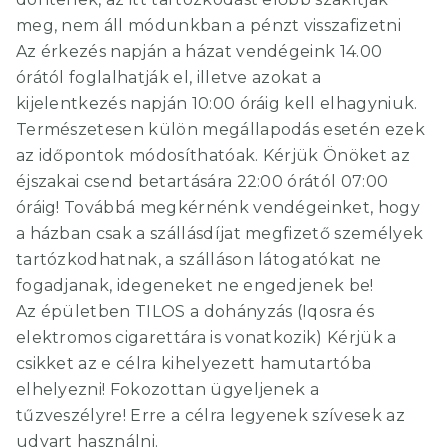
meg, nem áll módunkban a pénzt visszafizetni
Az érkezés napján a házat vendégeink 14.00
órától foglalhatják el, illetve azokat a
kijelentkezés napján 10:00 óráig kell elhagyniuk.
Természetesen külön megállapodás esetén ezek
az időpontok módosíthatóak. Kérjük Önöket az
éjszakai csend betartására 22:00 órától 07:00
óráig! Továbbá megkérnénk vendégeinket, hogy
a házban csak a szállásdíjat megfizető személyek
tartózkodhatnak, a szálláson látogatókat ne
fogadjanak, idegeneket ne engedjenek be!
Az épületben TILOS a dohányzás (Iqosra és
elektromos cigarettára is vonatkozik) Kérjük a
csikket az e célra kihelyezett hamutartóba
elhelyezni! Fokozottan ügyeljenek a
tűzveszélyre! Erre a célra legyenek szívesek az
udvart használni.