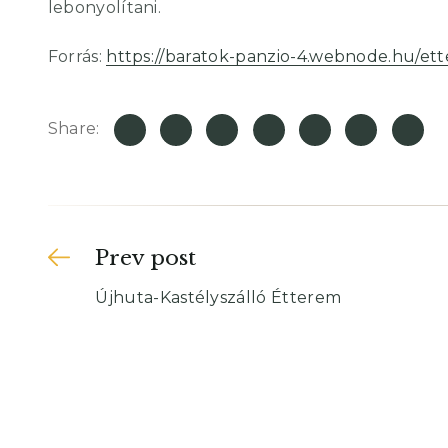
lebonyolítani.
Forrás:
https://baratok-panzio-4.webnode.hu/et
Share:
Prev post
Újhuta-Kastélyszálló Étterem