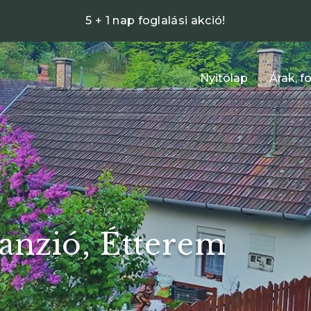
5 + 1 nap foglalási akció!
Nyitólap
Árak, f
anzió, Étterem