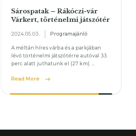
Sárospatak – Rákóczi-vár
Várkert, történelmi játszótér
2024.05.03.
Programajánló
A méltán híres várba és a parkjában
lévő történelmi játszótérre autóval 33
perc alatt juthatunk el (27 km). ...
Sárospatak
Read More
–
Rákóczi-
vár
Várkert,
történelmi
játszótér