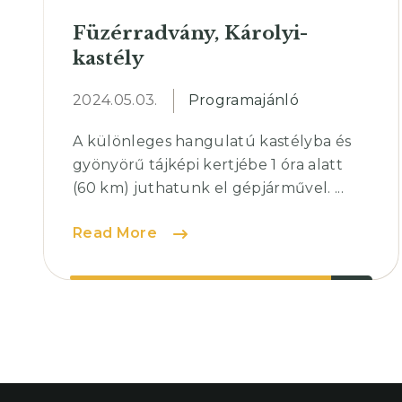
Füzérradvány, Károlyi-
kastély
2024.05.03.
Programajánló
A különleges hangulatú kastélyba és
gyönyörű tájképi kertjébe 1 óra alatt
(60 km) juthatunk el gépjárművel. ...
Füzérradvány,
Read More
Károlyi-
kastély