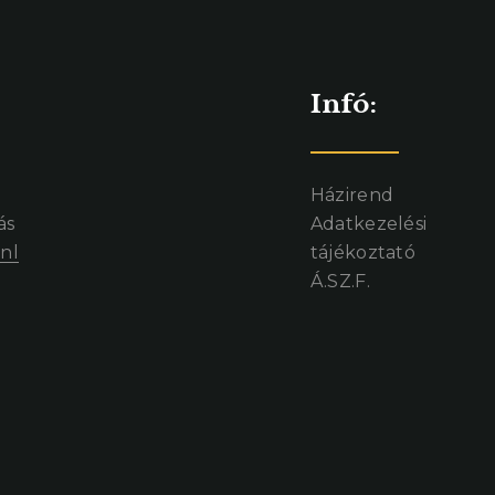
Infó:
Házirend
ás
Adatkezelési
nl
tájékoztató
Á.SZ.F.