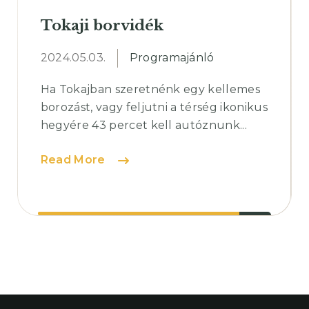
Tokaji borvidék
2024.05.03.
Programajánló
Ha Tokajban szeretnénk egy kellemes
borozást, vagy feljutni a térség ikonikus
hegyére 43 percet kell autóznunk...
Tokaji
Read More
borvidék