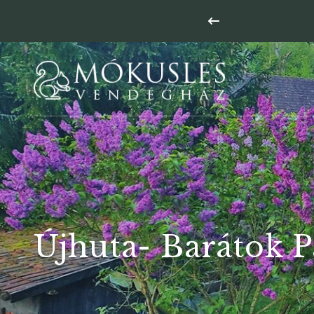
lyett Mókusles!
Újhuta- Barátok P