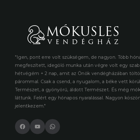
"Igen, pont erre volt szükségem, de nagyon. Több hón
megfeszített, idegölő munka után végre volt egy sza
hétvégém + 2 nap, amit az Önök vendégházában tölt
párommal. Csak a csend, a nyugalom, a béke vett körül
Természet, a gyönyörű, áldott Természet. És még mók
láttunk. Felért egy hónapos nyaralással. Nagyon köszö
jelentkezem."
Facebook
YouTube
WhatsApp