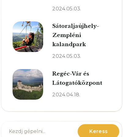
2024.05.03.
Sátoraljaújhely-
Zempléni
kalandpark
2024.05.03.
Regéc-Vár és
Látogatóközpont
2024.04.18.
Search
Keress