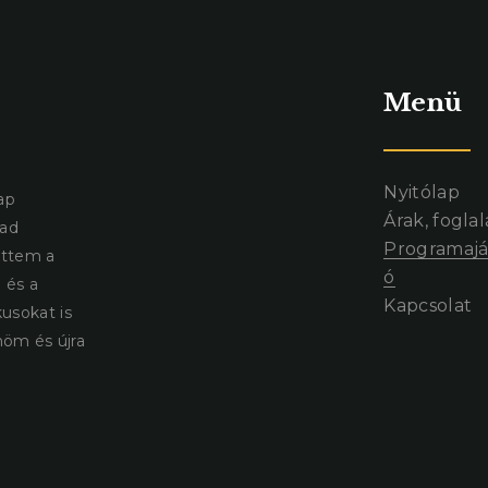
Menü
Nyitólap
ap
Árak, foglal
bad
Programajá
öttem a
ó
 és a
Kapcsolat
usokat is
nöm és újra