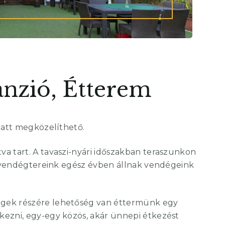
anzió, Étterem
alatt megközelíthető.
a tart. A tavaszi-nyári időszakban teraszunkon
ső vendégtereink egész évben állnak vendégeink
égek részére lehetőség van éttermünk egy
kezni, egy-egy közös, akár ünnepi étkezést