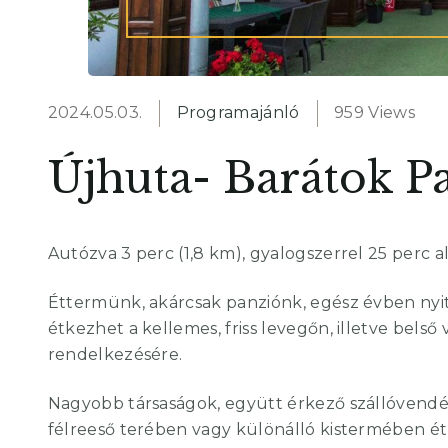
2024.05.03.
Programajánló
959 Views
Újhuta- Barátok P
Autózva 3 perc (1,8 km), gyalogszerrel 25 perc 
Éttermünk, akárcsak panziónk, egész évben nyitv
étkezhet a kellemes, friss levegőn, illetve bel
rendelkezésére.
Nagyobb társaságok, együtt érkező szállóvend
félreeső terében vagy különálló kistermében ét