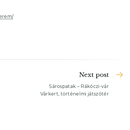
terem/
Next post
Sárospatak – Rákóczi-vár
Várkert, történelmi játszótér